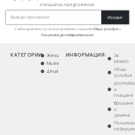
специални предложения.
Искам!
С абонирането си се съгласявате с нашите
Общи условия
и
Политика за поверителност
.
КАТЕГОРИИ:
ИНФОРМАЦИЯ:
Жени
За
MIAMO
Мъже
Общи
Деца
условия
Доставк
и
плащане
Връщане
и
замяна
Политика
поверит