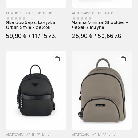
ВРЪХНИ ДРЕХИ
,
ДРЕХИ
,
ЖЕНИ
АКСЕСОАРИ
,
ЖЕНИ
,
ЧАНТИ
Яке бомбър с качулка
Чанта Minimal Shoulder -
0
out of 5
0
out of 5
Urban Style - бежов
черен / таупе
59,90
€
/ 117,15 лв.
25,90
€
/ 50,66 лв.
АКСЕСОАРИ
,
ЖЕНИ
,
РАНИЦИ
АКСЕСОАРИ
,
ЖЕНИ
,
РАНИЦИ