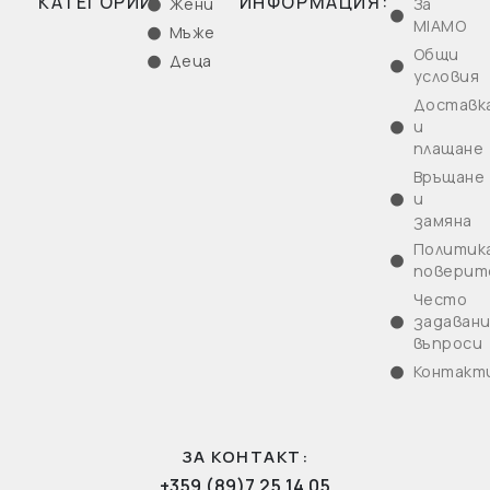
КАТЕГОРИИ:
ИНФОРМАЦИЯ:
Жени
За
MIAMO
Мъже
Общи
Деца
условия
Доставк
и
плащане
Връщане
и
замяна
Политика
поверит
Често
задаван
въпроси
Контакт
ЗА КОНТАКТ:
+359 (89)7 25 14 05