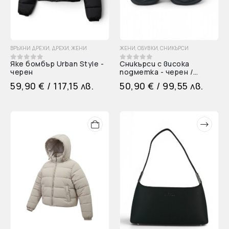
ВРЪХНИ ДРЕХИ
,
ДРЕХИ
,
ЖЕНИ
ЖЕНИ
,
ОБУВКИ
,
СНИКЪРСИ
Яке бомбър Urban Style -
Сникърси с висока
0
out of 5
0
out of 5
черен
подметка - черен /
бежов
59,90
€
/ 117,15 лв.
50,90
€
/ 99,55 лв.