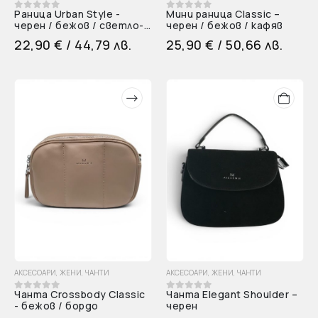
Раница Urban Style -
Мини раница Classic –
0
out of 5
0
out of 5
черен / бежов / светло-
черен / бежов / кафяв
син / лилав
22,90
€
/ 44,79 лв.
25,90
€
/ 50,66 лв.
АКСЕСОАРИ
,
ЖЕНИ
,
ЧАНТИ
АКСЕСОАРИ
,
ЖЕНИ
,
ЧАНТИ
Чанта Crossbody Classic
Чанта Elegant Shoulder –
0
out of 5
0
out of 5
- бежов / бордо
черен