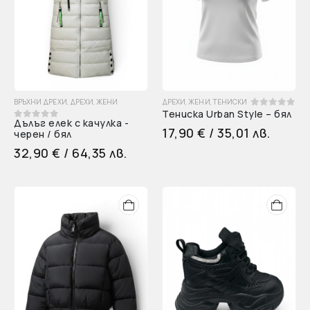
ВРЪХНИ ДРЕХИ
,
ДРЕХИ
,
ЖЕНИ
ДРЕХИ
,
ЖЕНИ
,
ТЕНИСКИ
Тениска Urban Style – бял
0
out of 5
Дълъг елек с качулка -
0
out of 5
17,90
€
/ 35,01 лв.
черен / бял
32,90
€
/ 64,35 лв.