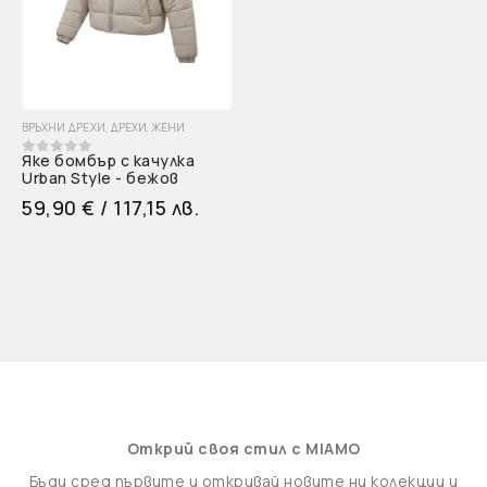
ВРЪХНИ ДРЕХИ
,
ДРЕХИ
,
ЖЕНИ
Яке бомбър с качулка
0
out of 5
Urban Style - бежов
59,90
€
/ 117,15 лв.
Открий своя стил с MIAMO
Бъди сред първите и откривай новите ни колекции и