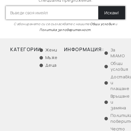
специални предложения.
Искам!
С абонирането си се съгласявате с нашите
Общи условия
и
Политика за поверителност
.
КАТЕГОРИИ:
ИНФОРМАЦИЯ:
Жени
За
MIAMO
Мъже
Общи
Деца
условия
Доставк
и
плащане
Връщане
и
замяна
Политика
поверит
Често